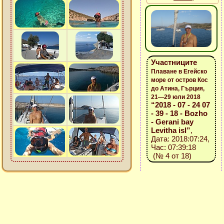
Участниците
Плаване в Егейско
море от остров Кос
до Атина, Гърция,
21—29 юли 2018
“2018 - 07 - 24 07
- 39 - 18 - Bozho
- Gerani bay
Levitha isl”
,
Дата: 2018:07:24,
Час: 07:39:18
(№ 4 от 18)