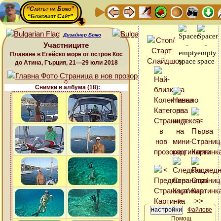
“Сайтът на Божо”
“Божовият Сайт”
Дизайнер Божо
Участниците
Плаване в Егейско море от остров Кос
до Атина, Гърция, 21—29 юли 2018
Снимки в албума (18):
Файлове
Помощ