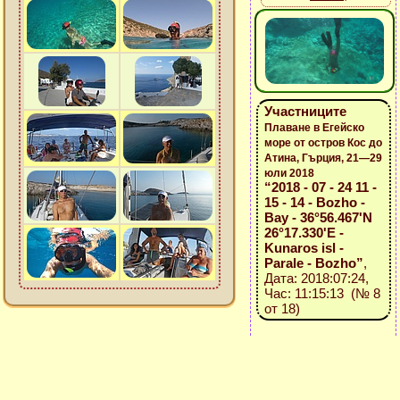
Участниците
Плаване в Егейско
море от остров Кос до
Атина, Гърция, 21—29
юли 2018
“2018 - 07 - 24 11 -
15 - 14 - Bozho -
Bay - 36°56.467'N
26°17.330'E -
Kunaros isl -
Parale - Bozho”
,
Дата: 2018:07:24,
Час: 11:15:13 (№ 8
от 18)