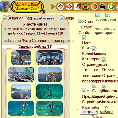
“Сайтът на Божо”
“Божовият Сайт”
Дизайнер Божо
Участниците
Плаване в Егейско море от остров Кос
до Атина, Гърция, 21—29 юли 2018
Снимки в албума (18):
Файлове
Помощ