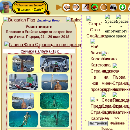
“Сайтът на Божо”
“Божовият Сайт”
Дизайнер Божо
Участниците
Плаване в Егейско море от остров Кос
до Атина, Гърция, 21—29 юли 2018
Снимки в албума (18):
Файлове
Помощ