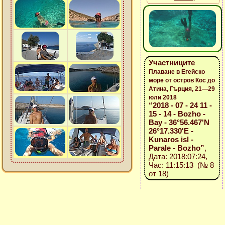
Участниците
Плаване в Егейско
море от остров Кос до
Атина, Гърция, 21—29
юли 2018
“2018 - 07 - 24 11 -
15 - 14 - Bozho -
Bay - 36°56.467'N
26°17.330'E -
Kunaros isl -
Parale - Bozho”
,
Дата: 2018:07:24,
Час: 11:15:13 (№ 8
от 18)