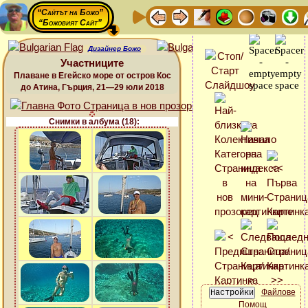
“Сайтът на Божо”
“Божовият Сайт”
Дизайнер Божо
Участниците
Плаване в Егейско море от остров Кос
до Атина, Гърция, 21—29 юли 2018
Снимки в албума (18):
Файлове
Помощ