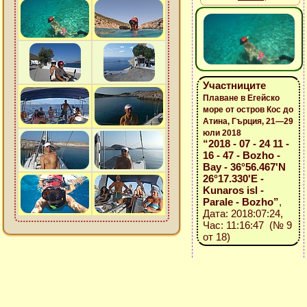
Участниците
Плаване в Егейско
море от остров Кос до
Атина, Гърция, 21—29
юли 2018
“2018 - 07 - 24 11 -
16 - 47 - Bozho -
Bay - 36°56.467'N
26°17.330'E -
Kunaros isl -
Parale - Bozho”
,
Дата: 2018:07:24,
Час: 11:16:47 (№ 9
от 18)