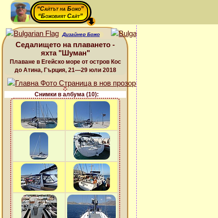
“Сайтът на Божо”
“Божовият Сайт”
Дизайнер Божо
Седалището на плаването -
яхта "Шуман"
Плаване в Егейско море от остров Кос
до Атина, Гърция, 21—29 юли 2018
Снимки в албума (10):