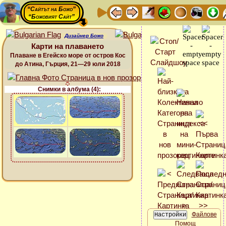
“Сайтът на Божо”
“Божовият Сайт”
Дизайнер Божо
Карти на плаването
Плаване в Егейско море от остров Кос
до Атина, Гърция, 21—29 юли 2018
Снимки в албума (4):
Файлове
Помощ