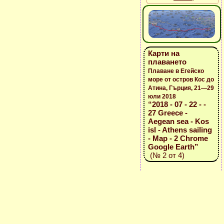
Карти на
плаването
Плаване в Егейско
море от остров Кос до
Атина, Гърция, 21—29
юли 2018
“2018 - 07 - 22 - -
27 Greece -
Aegean sea - Kos
isl - Athens sailing
- Map - 2 Chrome
Google Earth”
(№ 2 от 4)