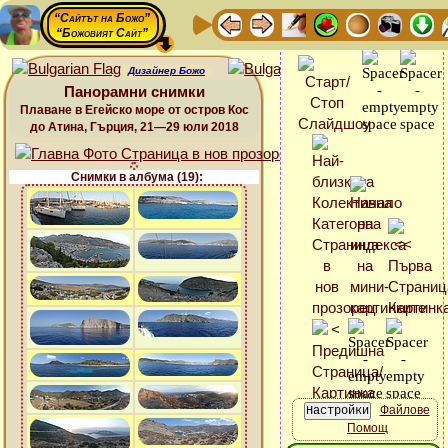
“Сайтът на Божо”
“Божовият Сайт”
Дизайнер Божо
Панорамни снимки
Плаване в Егейско море от остров Кос
до Атина, Гърция, 21—29 юли 2018
Снимки в албума (19):
Файлове
Помощ