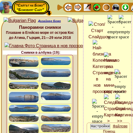
“Сайтът на Божо”
“Божовият Сайт”
Дизайнер Божо
Панорамни снимки
Плаване в Егейско море от остров Кос
до Атина, Гърция, 21—29 юли 2018
Снимки в албума (19):
Файлове
Помощ