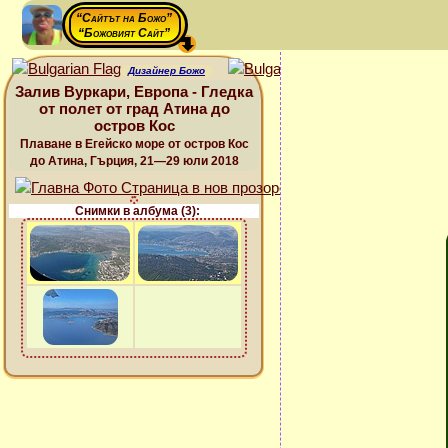
“Сайтът на Божо”
“Божовият Сайт”
Дизайнер Божо
Залив Вуркари, Европа - Гледка
от полет от град Атина до
остров Кос
Плаване в Егейско море от остров Кос
до Атина, Гърция, 21—29 юли 2018
Снимки в албума (3):