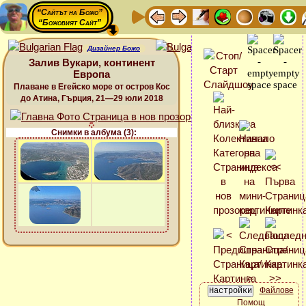
“Сайтът на Божо”
“Божовият Сайт”
Дизайнер Божо
Залив Вукари, континент
Европа
Плаване в Егейско море от остров Кос
до Атина, Гърция, 21—29 юли 2018
Снимки в албума (3):
Файлове
Помощ