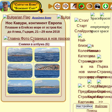
“Сайтът на Божо”
“Божовият Сайт”
Дизайнер Божо
Нос Кавури, континент Европа
Плаване в Егейско море от остров Кос
до Атина, Гърция, 21—29 юли 2018
Снимки в албума (6):
Файлове
Помощ