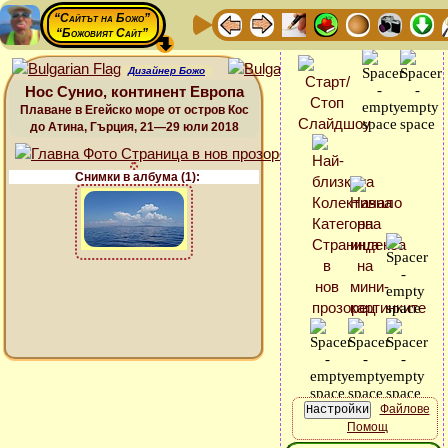
“Сайтът на Божо”
“Божовият Сайт”
Дизайнер Божо
Нос Сунио, континент Европа
Плаване в Егейско море от остров Кос
до Атина, Гърция, 21—29 юли 2018
Снимки в албума (1):
Файлове
Помощ