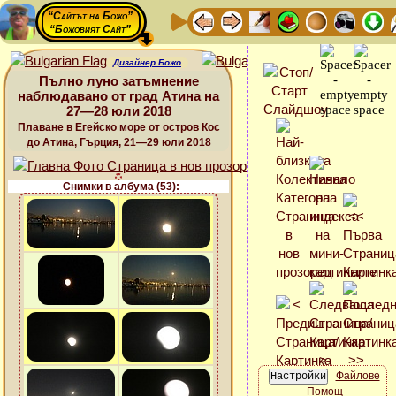
“Сайтът на Божо”
“Божовият Сайт”
Дизайнер Божо
Пълно луно затъмнение
наблюдавано от град Атина на
27—28 юли 2018
Плаване в Егейско море от остров Кос
до Атина, Гърция, 21—29 юли 2018
Снимки в албума (53):
Файлове
Помощ