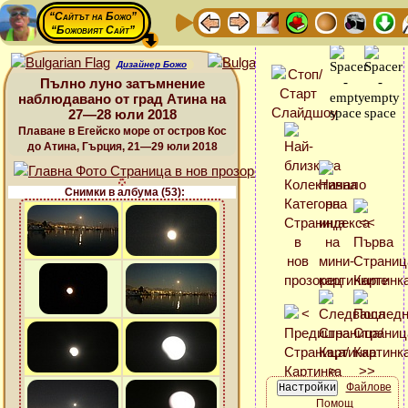
“Сайтът на Божо”
“Божовият Сайт”
Дизайнер Божо
Пълно луно затъмнение
наблюдавано от град Атина на
27—28 юли 2018
Плаване в Егейско море от остров Кос
до Атина, Гърция, 21—29 юли 2018
Снимки в албума (53):
Файлове
Помощ