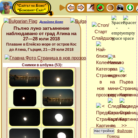
“Сайтът на Божо”
“Божовият Сайт”
Дизайнер Божо
Пълно луно затъмнение
наблюдавано от град Атина на
27—28 юли 2018
Плаване в Егейско море от остров Кос
до Атина, Гърция, 21—29 юли 2018
Снимки в албума (53):
Файлове
Помощ