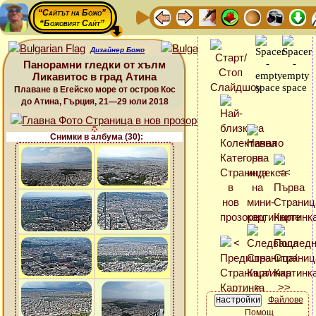
“Сайтът на Божо”
“Божовият Сайт”
Дизайнер Божо
Панорамни гледки от хълм
Ликавитос в град Атина
Плаване в Егейско море от остров Кос
до Атина, Гърция, 21—29 юли 2018
Снимки в албума (30):
Файлове
Помощ