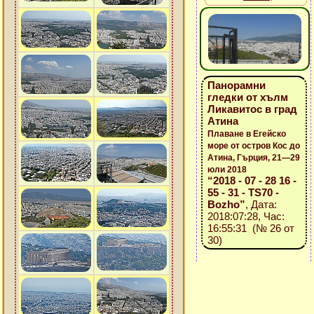
Панорамни
гледки от хълм
Ликавитос в град
Атина
Плаване в Егейско
море от остров Кос до
Атина, Гърция, 21—29
юли 2018
“2018 - 07 - 28 16 -
55 - 31 - TS70 -
Bozho”
, Дата:
2018:07:28, Час:
16:55:31 (№ 26 от
30)