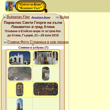
“Сайтът на Божо”
“Божовият Сайт”
Дизайнер Божо
Параклис Свети Георги на хълм
Ликавитос в град Атина
Плаване в Егейско море от остров Кос
до Атина, Гърция, 21—29 юли 2018
Снимки в албума (7):