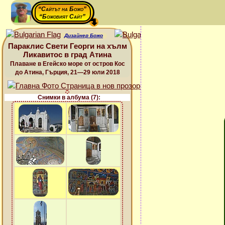
“Сайтът на Божо”
“Божовият Сайт”
Дизайнер Божо
Параклис Свети Георги на хълм
Ликавитос в град Атина
Плаване в Егейско море от остров Кос
до Атина, Гърция, 21—29 юли 2018
Снимки в албума (7):