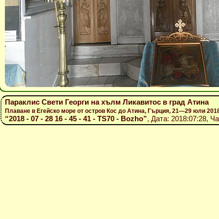
Параклис Свети Георги на хълм Ликавитос в град Атина
Плаване в Егейско море от остров Кос до Атина, Гърция, 21—29 юли 201
“2018 - 07 - 28 16 - 45 - 41 - TS70 - Bozho”
, Дата: 2018:07:28, Ч