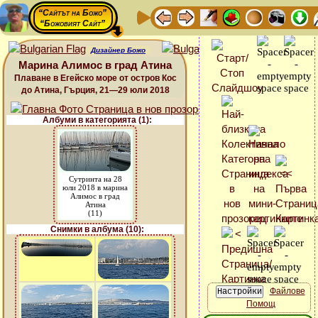
“Сайтът на Божо”
“Божовият Сайт”
Дизайнер Божо
Марина Алимос в град Атина
Плаване в Егейско море от остров Кос
до Атина, Гърция, 21—29 юли 2018
Албуми в категорията (1):
Сутринта на 28
юли 2018 в марина
Алимос в град
Атина
(11)
Снимки в албума (10):
Файлове
Помощ