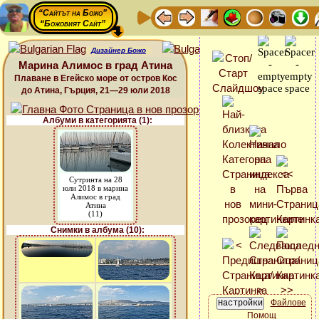
“Сайтът на Божо”
“Божовият Сайт”
Дизайнер Божо
Марина Алимос в град Атина
Плаване в Егейско море от остров Кос
до Атина, Гърция, 21—29 юли 2018
Албуми в категорията (1):
Сутринта на 28
юли 2018 в марина
Алимос в град
Атина
(11)
Снимки в албума (10):
Файлове
Помощ