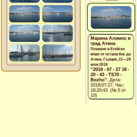
Марина Алимос в
град Атина
Плаване в Егейско
море от остров Кос до
Атина, Гърция, 21—29
юли 2018
“2018 - 07 - 27 18 -
20 - 43 - TS70 -
Bozho”
, Дата:
2018:07:27, Час:
18:20:43 (№ 5 от
10)