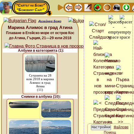
“Сайтът на Божо”
“Божовият Сайт”
Дизайнер Божо
Марина Алимос в град Атина
Плаване в Егейско море от остров Кос
до Атина, Гърция, 21—29 юли 2018
Албуми в категорията (1):
Сутринта на 28
юли 2018 в марина
Алимос в град
Атина
(11)
Снимки в албума (10):
Файлове
Помощ