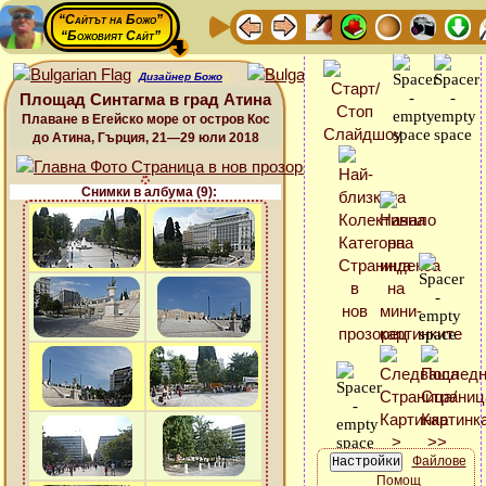
“Сайтът на Божо”
“Божовият Сайт”
Дизайнер Божо
Площад Синтагма в град Атина
Плаване в Егейско море от остров Кос
до Атина, Гърция, 21—29 юли 2018
Снимки в албума (9):
Файлове
Помощ