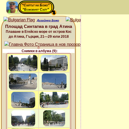
“Сайтът на Божо”
“Божовият Сайт”
Дизайнер Божо
Площад Синтагма в град Атина
Плаване в Егейско море от остров Кос
до Атина, Гърция, 21—29 юли 2018
Снимки в албума (9):