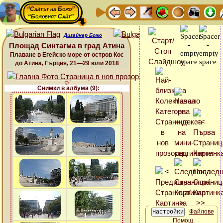
“Сайтът на Божо”
“Божовият Сайт”
Дизайнер Божо
Площад Синтагма в град Атина
Плаване в Егейско море от остров Кос
до Атина, Гърция, 21—29 юли 2018
Снимки в албума (9):
Файлове
Помощ