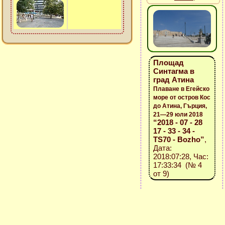
Площад
Синтагма в
град Атина
Плаване в Егейско
море от остров Кос
до Атина, Гърция,
21—29 юли 2018
“2018 - 07 - 28
17 - 33 - 34 -
TS70 - Bozho”
,
Дата:
2018:07:28, Час:
17:33:34 (№ 4
от 9)