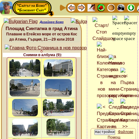
“Сайтът на Божо”
“Божовият Сайт”
Дизайнер Божо
Площад Синтагма в град Атина
Плаване в Егейско море от остров Кос
до Атина, Гърция, 21—29 юли 2018
Снимки в албума (9):
Файлове
Помощ