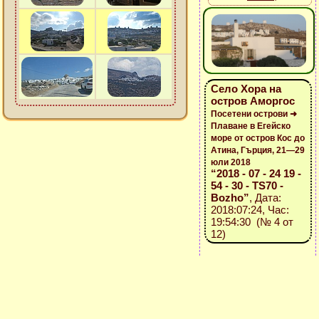
Село Хора на
остров Аморгос
Посетени острови ➜
Плаване в Егейско
море от остров Кос до
Атина, Гърция, 21—29
юли 2018
“2018 - 07 - 24 19 -
54 - 30 - TS70 -
Bozho”
, Дата:
2018:07:24, Час:
19:54:30 (№ 4 от
12)