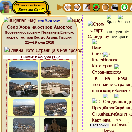
“Сайтът на Божо”
“Божовият Сайт”
Дизайнер Божо
Село Хора на остров Аморгос
Посетени острови ➜ Плаване в Егейско
море от остров Кос до Атина, Гърция,
21—29 юли 2018
Снимки в албума (12):
Файлове
Помощ