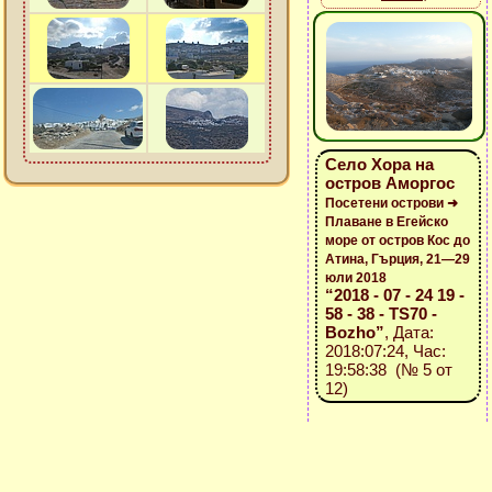
Село Хора на
остров Аморгос
Посетени острови ➜
Плаване в Егейско
море от остров Кос до
Атина, Гърция, 21—29
юли 2018
“2018 - 07 - 24 19 -
58 - 38 - TS70 -
Bozho”
, Дата:
2018:07:24, Час:
19:58:38 (№ 5 от
12)