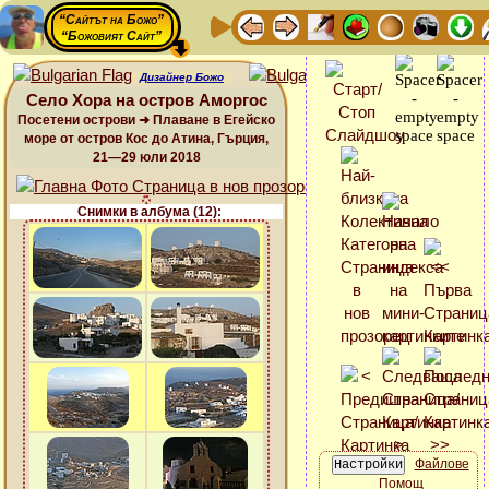
“Сайтът на Божо”
“Божовият Сайт”
Дизайнер Божо
Село Хора на остров Аморгос
Посетени острови ➜ Плаване в Егейско
море от остров Кос до Атина, Гърция,
21—29 юли 2018
Снимки в албума (12):
Файлове
Помощ