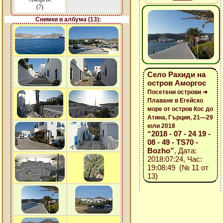
(7)
Снимки в албума (13):
Село Рахиди на
остров Аморгос
Посетени острови ➜
Плаване в Егейско
море от остров Кос до
Атина, Гърция, 21—29
юли 2018
“2018 - 07 - 24 19 -
08 - 49 - TS70 -
Bozho”
, Дата:
2018:07:24, Час:
19:08:49 (№ 11 от
13)