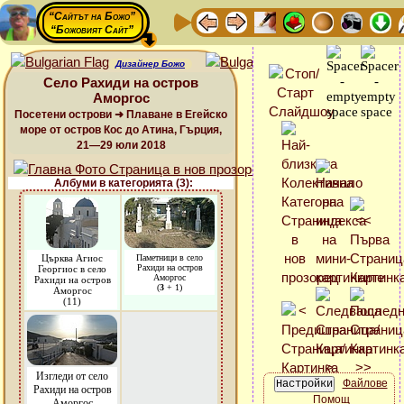
“Сайтът на Божо”
“Божовият Сайт”
Дизайнер Божо
Село Рахиди на остров
Аморгос
Посетени острови ➜ Плаване в Егейско
море от остров Кос до Атина, Гърция,
21—29 юли 2018
Албуми в категорията (3):
Църква Агиос
Паметници в село
Рахиди на остров
Георгиос в село
Аморгос
Рахиди на остров
(
3
+ 1)
Аморгос
(11)
Изгледи от село
Файлове
Рахиди на остров
Помощ
Аморгос