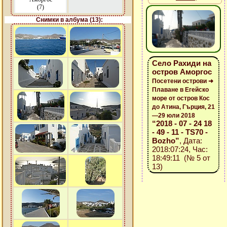
(7)
Снимки в албума (13):
Село Рахиди на
остров Аморгос
Посетени острови ➜
Плаване в Егейско
море от остров Кос
до Атина, Гърция, 21
—29 юли 2018
“2018 - 07 - 24 18
- 49 - 11 - TS70 -
Bozho”
, Дата:
2018:07:24, Час:
18:49:11 (№ 5 от
13)