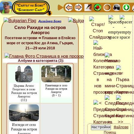
“Сайтът на Божо”
“Божовият Сайт”
Дизайнер Божо
Село Рахиди на остров
Аморгос
Посетени острови ➜ Плаване в Егейско
море от остров Кос до Атина, Гърция,
21—29 юли 2018
Албуми в категорията (3):
Църква Агиос
Паметници в село
Рахиди на остров
Георгиос в село
Аморгос
Рахиди на остров
(
3
+ 1)
Аморгос
(11)
Изгледи от село
Файлове
Рахиди на остров
Помощ
Аморгос