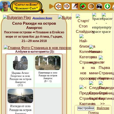
“Сайтът на Божо”
“Божовият Сайт”
Дизайнер Божо
Село Рахиди на остров
Аморгос
Посетени острови ➜ Плаване в Егейско
море от остров Кос до Атина, Гърция,
21—29 юли 2018
Албуми в категорията (3):
Църква Агиос
Паметници в село
Рахиди на остров
Георгиос в село
Аморгос
Рахиди на остров
(
3
+ 1)
Аморгос
(11)
Изгледи от село
Файлове
Рахиди на остров
Помощ
Аморгос