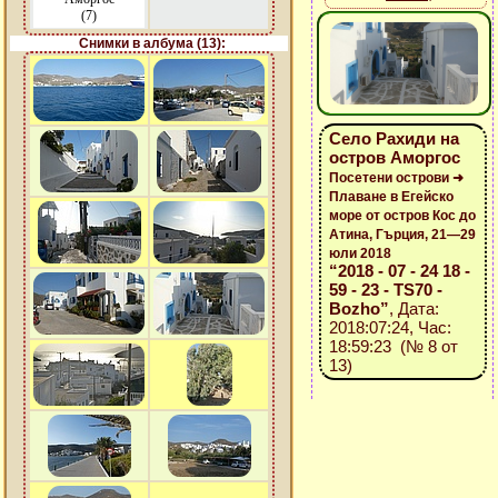
(7)
Снимки в албума (13):
Село Рахиди на
остров Аморгос
Посетени острови ➜
Плаване в Егейско
море от остров Кос до
Атина, Гърция, 21—29
юли 2018
“2018 - 07 - 24 18 -
59 - 23 - TS70 -
Bozho”
, Дата:
2018:07:24, Час:
18:59:23 (№ 8 от
13)