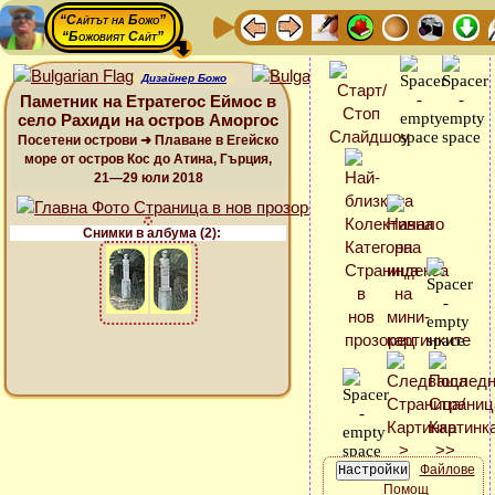
“Сайтът на Божо”
“Божовият Сайт”
Дизайнер Божо
Паметник на Етратегос Еймос в
село Рахиди на остров Аморгос
Посетени острови ➜ Плаване в Егейско
море от остров Кос до Атина, Гърция,
21—29 юли 2018
Снимки в албума (2):
Файлове
Помощ