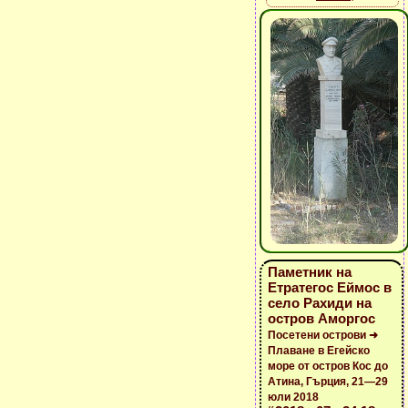
Паметник на
Етратегос Еймос в
село Рахиди на
остров Аморгос
Посетени острови ➜
Плаване в Егейско
море от остров Кос до
Атина, Гърция, 21—29
юли 2018