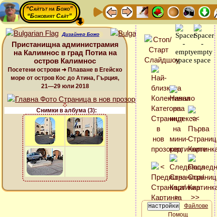
“Сайтът на Божо”
“Божовият Сайт”
Дизайнер Божо
Пристанищна администрамия
на Калимнос в град Потиа на
остров Калимнос
Посетени острови ➜ Плаване в Егейско
море от остров Кос до Атина, Гърция,
21—29 юли 2018
Снимки в албума (3):
Файлове
Помощ