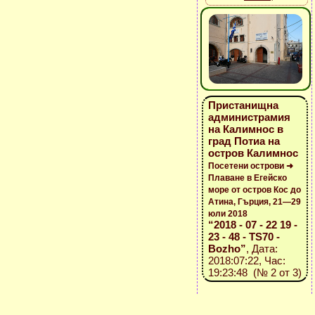
Пристанищна
администрамия
на Калимнос в
град Потиа на
остров Калимнос
Посетени острови ➜
Плаване в Егейско
море от остров Кос до
Атина, Гърция, 21—29
юли 2018
“2018 - 07 - 22 19 -
23 - 48 - TS70 -
Bozho”
, Дата:
2018:07:22, Час:
19:23:48 (№ 2 от 3)