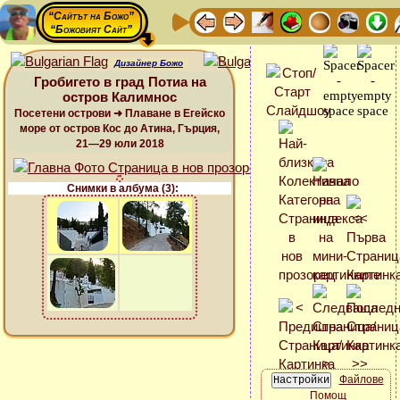
“Сайтът на Божо”
“Божовият Сайт”
Дизайнер Божо
Гробигето в град Потиа на
остров Калимнос
Посетени острови ➜ Плаване в Егейско
море от остров Кос до Атина, Гърция,
21—29 юли 2018
Снимки в албума (3):
Файлове
Помощ