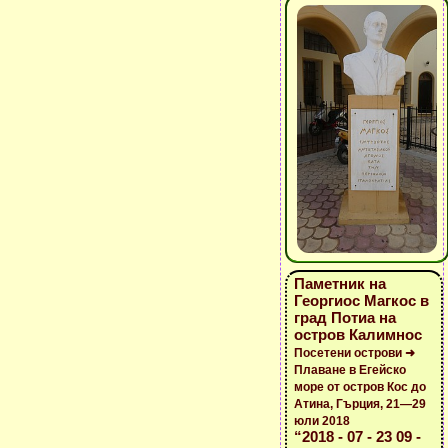
Паметник на
Георгиос Магкос в
град Потиа на
остров Калимнос
Посетени острови ➜
Плаване в Егейско
море от остров Кос до
Атина, Гърция, 21—29
юли 2018
“2018 - 07 - 23 09 -