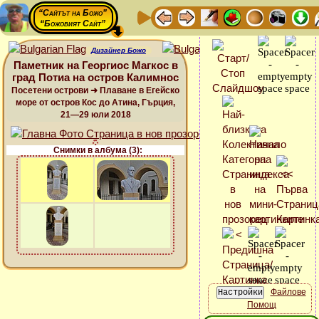
“Сайтът на Божо”
“Божовият Сайт”
Дизайнер Божо
Паметник на Георгиос Магкос в
град Потиа на остров Калимнос
Посетени острови ➜ Плаване в Егейско
море от остров Кос до Атина, Гърция,
21—29 юли 2018
Снимки в албума (3):
Файлове
Помощ