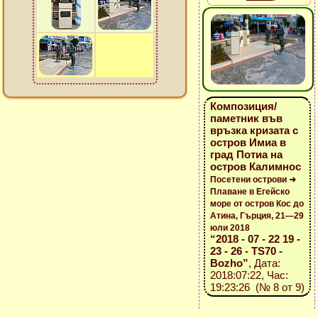
Композиция/
паметник във
връзка кризата с
остров Имиа в
град Потиа на
остров Калимнос
Посетени острови ➜
Плаване в Егейско
море от остров Кос до
Атина, Гърция, 21—29
юли 2018
“2018 - 07 - 22 19 -
23 - 26 - TS70 -
Bozho”
, Дата:
2018:07:22, Час:
19:23:26 (№ 8 от 9)