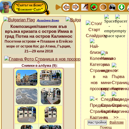
“Сайтът на Божо”
“Божовият Сайт”
Дизайнер Божо
Композиция/паметник във
връзка кризата с остров Имиа в
град Потиа на остров Калимнос
Посетени острови ➜ Плаване в Егейско
море от остров Кос до Атина, Гърция,
21—29 юли 2018
Снимки в албума (9):
Файлове
Помощ