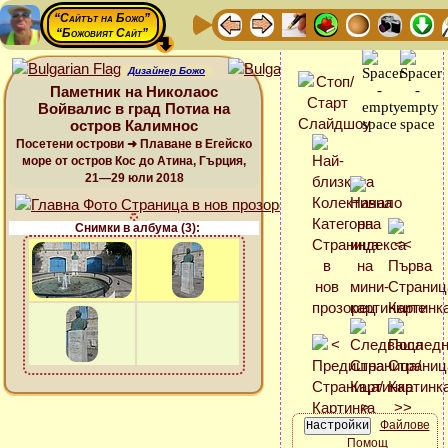
“Сайтът на Божо”
“Божовият Сайт”
Дизайнер Божо
Паметник на Николаос
Войвалис в град Потиа на
остров Калимнос
Посетени острови ➜ Плаване в Егейско
море от остров Кос до Атина, Гърция,
21—29 юли 2018
Снимки в албума (3):
Файлове
Помощ