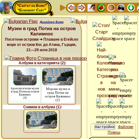
“Сайтът на Божо”
“Божовият Сайт”
Дизайнер Божо
Музеи в град Потиа на остров
Калимнос
Посетени острови ➜ Плаване в Егейско
море от остров Кос до Атина, Гърция,
21—29 юли 2018
Албуми в категорията (2):
Археологически музеи
Морски музеи в
в град Потиа на остров
град Потиа на
Калимнос
остров Калимнос
(4)
(2)
Снимки в албума (1):
Файлове
Помощ