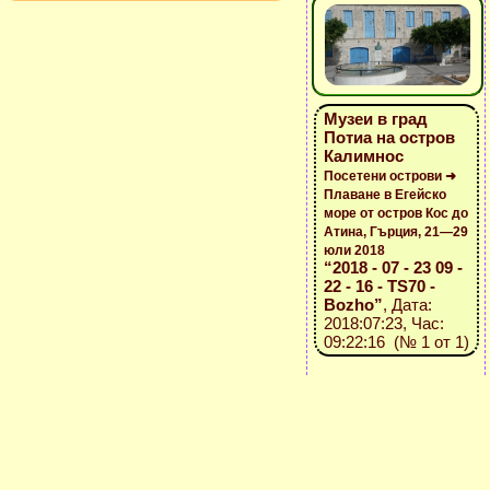
Музеи в град
Потиа на остров
Калимнос
Посетени острови ➜
Плаване в Егейско
море от остров Кос до
Атина, Гърция, 21—29
юли 2018
“2018 - 07 - 23 09 -
22 - 16 - TS70 -
Bozho”
, Дата:
2018:07:23, Час:
09:22:16 (№ 1 от 1)