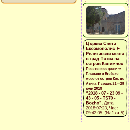
Църква Свети
Ексомополис ➤
Религиозни места
в град Потиа на
остров Калимнос
Посетени острови ➜
Плаване в Егейско
море от остров Кос до
Атина, Гърция, 21—29
юли 2018
“2018 - 07 - 23 09 -
43 - 05 - TS70 -
Bozho”
, Дата:
2018:07:23, Час:
09:43:05 (№ 1 от 5)