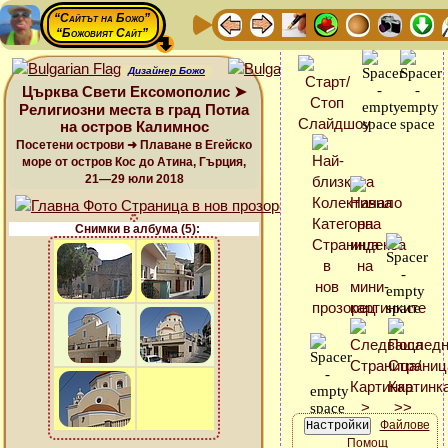
“Сайтът на Божо”
“Божовият Сайт”
Дизайнер Божо
Църква Свети Ексомополис ➤
Религиозни места в град Потиа
на остров Калимнос
Посетени острови ➜ Плаване в Егейско
море от остров Кос до Атина, Гърция,
21—29 юли 2018
Снимки в албума (5):
Файлове
Помощ