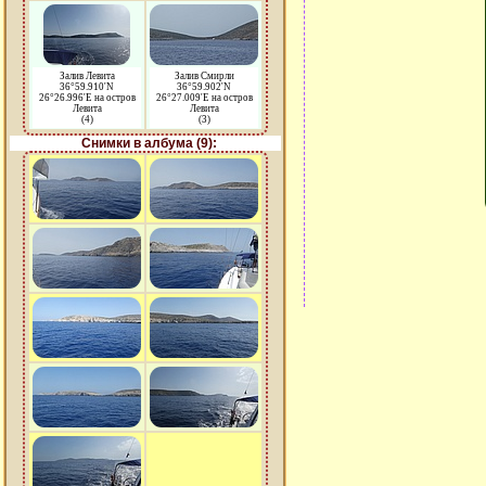
Залив Левита
Залив Смирли
36°59.910'N
36°59.902'N
26°26.996'E на остров
26°27.009'E на остров
Левита
Левита
(4)
(3)
Снимки в албума (9):