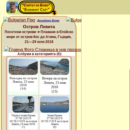
“Сайтът на Божо”
“Божовият Сайт”
Дизайнер Божо
Остров Левита
Посетени острови ➜ Плаване в Егейско
море от остров Кос до Атина, Гърция,
21—29 юли 2018
Албуми в категорията (6):
Разходка по остров
Вечеря на остров
Левита, 23 юни
Левита, 23 юни
2018
2018
(14)
(13)
Утрин в залив Герани
Залив Герани
37°00.1625'N
37°00.1625'N
26°28.1743'E на остров
26°28.1743'E на остров
Левита, 24 юни 2018
Левита
(7)
(9)