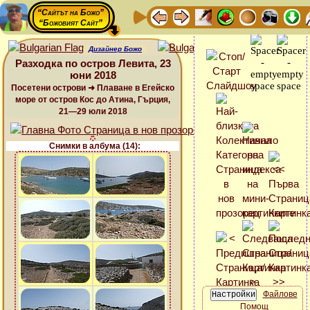
“Сайтът на Божо”
“Божовият Сайт”
Дизайнер Божо
Разходка по остров Левита, 23
юни 2018
Посетени острови ➜ Плаване в Егейско
море от остров Кос до Атина, Гърция,
21—29 юли 2018
Снимки в албума (14):
Файлове
Помощ