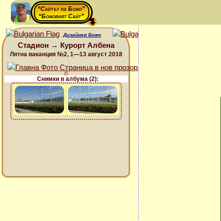
“Сайтът на Божо”
“Божовият Сайт”
Дизайнер Божо
Стадион → Курорт Албена
Лятна ваканция №2, 1—13 август 2018
Снимки в албума (2):