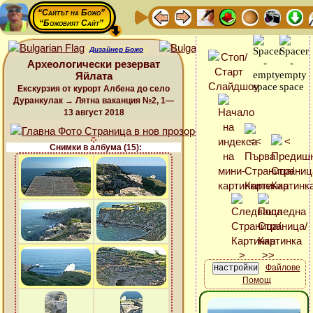
“Сайтът на Божо”
“Божовият Сайт”
Дизайнер Божо
Археологически резерват
Яйлата
Екскурзия от курорт Албена до село
Дуранкулак → Лятна ваканция №2, 1—
13 август 2018
Снимки в албума (15):
Файлове
Помощ