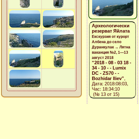
Археологически
резерват Яйлата
Екскурзия от курорт
Албена до село
Дуранкулак → Лятна
ваканция №2, 1—13
август 2018
“2018 - 08 - 03 18 -
34 - 10 - - Lumix
DC - ZS70 - -
Bozhidar Iliev”
,
Дата: 2018:08:03,
Час: 18:34:10
(№ 13 от 15)