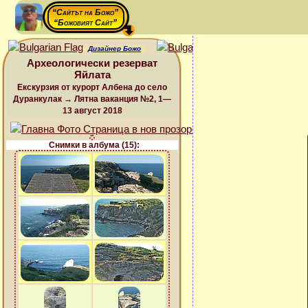
“Сайтът на Божо”
“Божовият Сайт”
Дизайнер Божо
Археологически резерват
Яйлата
Екскурзия от курорт Албена до село
Дуранкулак → Лятна ваканция №2, 1—
13 август 2018
Снимки в албума (15):