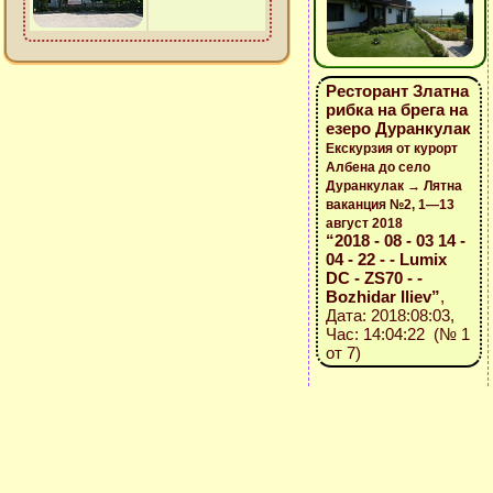
Ресторант Златна
рибка на брега на
езеро Дуранкулак
Екскурзия от курорт
Албена до село
Дуранкулак → Лятна
ваканция №2, 1—13
август 2018
“2018 - 08 - 03 14 -
04 - 22 - - Lumix
DC - ZS70 - -
Bozhidar Iliev”
,
Дата: 2018:08:03,
Час: 14:04:22 (№ 1
от 7)