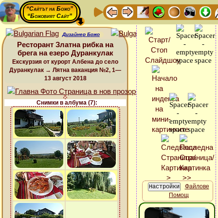
“Сайтът на Божо”
“Божовият Сайт”
Дизайнер Божо
Ресторант Златна рибка на
брега на езеро Дуранкулак
Екскурзия от курорт Албена до село
Дуранкулак → Лятна ваканция №2, 1—
13 август 2018
Снимки в албума (7):
Файлове
Помощ