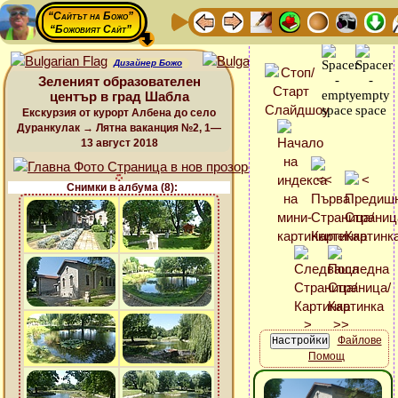
“Сайтът на Божо”
“Божовият Сайт”
Дизайнер Божо
Зеленият образователен
център в град Шабла
Екскурзия от курорт Албена до село
Дуранкулак → Лятна ваканция №2, 1—
13 август 2018
Снимки в албума (8):
Файлове
Помощ