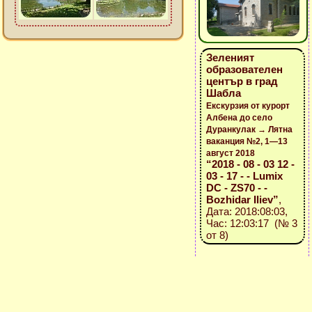
Зеленият
образователен
център в град
Шабла
Екскурзия от курорт
Албена до село
Дуранкулак → Лятна
ваканция №2, 1—13
август 2018
“2018 - 08 - 03 12 -
03 - 17 - - Lumix
DC - ZS70 - -
Bozhidar Iliev”
,
Дата: 2018:08:03,
Час: 12:03:17 (№ 3
от 8)