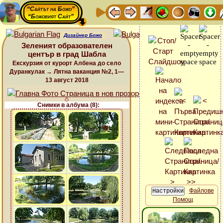
“Сайтът на Божо”
“Божовият Сайт”
Дизайнер Божо
Зеленият образователен
център в град Шабла
Екскурзия от курорт Албена до село
Дуранкулак → Лятна ваканция №2, 1—
13 август 2018
Снимки в албума (8):
Файлове
Помощ