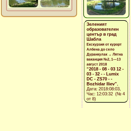
Зеленият
образователен
център в град
Шабла
Екскурзия от курорт
Албена до село
Дуранкулак → Лятна
ваканция №2, 1—13
август 2018
“2018 - 08 - 03 12 -
03 - 32 - - Lumix
DC - ZS70 - -
Bozhidar Iliev”
,
Дата: 2018:08:03,
Час: 12:03:32 (№ 4
от 8)