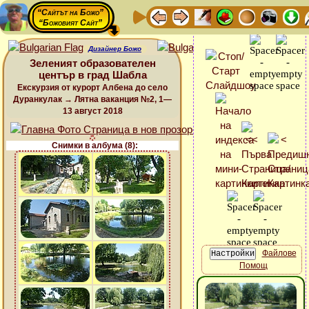
“Сайтът на Божо”
“Божовият Сайт”
Дизайнер Божо
Зеленият образователен
център в град Шабла
Екскурзия от курорт Албена до село
Дуранкулак → Лятна ваканция №2, 1—
13 август 2018
Снимки в албума (8):
Файлове
Помощ