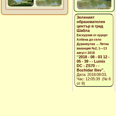
Зеленият
образователен
център в град
Шабла
Екскурзия от курорт
Албена до село
Дуранкулак → Лятна
ваканция №2, 1—13
август 2018
“2018 - 08 - 03 12 -
05 - 39 - - Lumix
DC - ZS70 - -
Bozhidar Iliev”
,
Дата: 2018:08:03,
Час: 12:05:39 (№ 8
от 8)