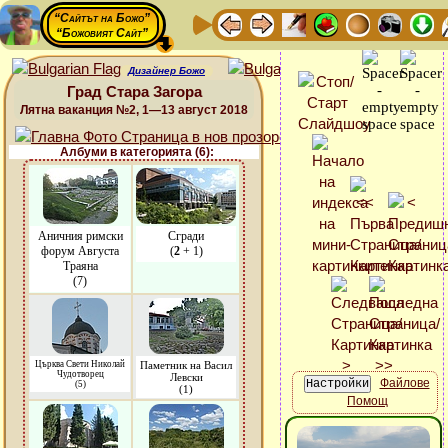
“Сайтът на Божо”
“Божовият Сайт”
Дизайнер Божо
Град Стара Загора
Лятна ваканция №2, 1—13 август 2018
Албуми в категорията (6):
Аничния римски
Сгради
форум Августа
(
2
+ 1)
Траяна
(7)
Църква Свети Николай
Паметник на Васил
Чудотворец
Левски
Файлове
(5)
(1)
Помощ