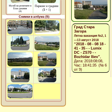
Музей на религиите в
Паркове и градини
Ески джамия
(
5
+ 1)
(4)
Снимки в албума (9):
Град Стара
Загора
Лятна ваканция №2, 1
—13 август 2018
“2018 - 08 - 08 18 -
41 - 35 - - Lumix
DC - ZS70 - -
Bozhidar Iliev”
,
Дата: 2018:08:08,
Час: 18:41:35 (№ 6
от 9)