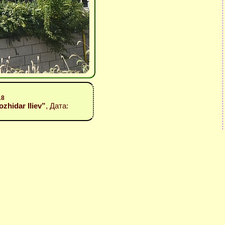
18
ozhidar Iliev”
, Дата: