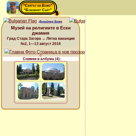
“Сайтът на Божо”
“Божовият Сайт”
Дизайнер Божо
Музей на религиите в Ески
джамия
Град Стара Загора → Лятна ваканция
№2, 1—13 август 2018
Снимки в албума (4):