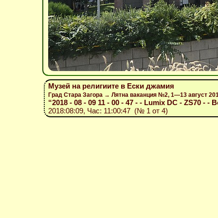
Музей на религиите в Ески джамия
Град Стара Загора → Лятна ваканция №2, 1—13 август 20
“2018 - 08 - 09 11 - 00 - 47 - - Lumix DC - ZS70 - - B
2018:08:09, Час: 11:00:47 (№ 1 от 4)