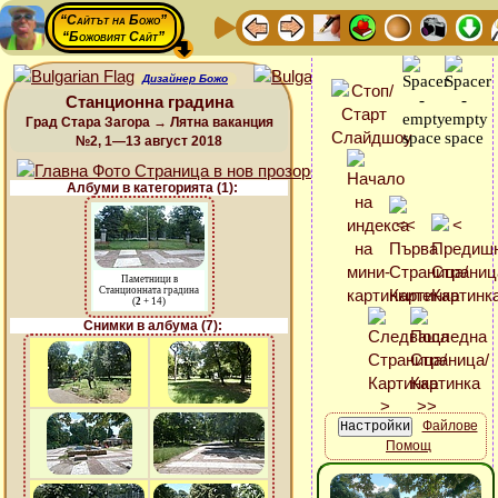
“Сайтът на Божо”
“Божовият Сайт”
Дизайнер Божо
Станционна градина
Град Стара Загора → Лятна ваканция
№2, 1—13 август 2018
Албуми в категорията (1):
Паметници в
Станционната градина
(
2
+ 14)
Снимки в албума (7):
Файлове
Помощ